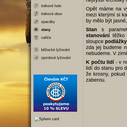
nejvyšší vrcholky 
trekové hole
Opět máme na výb
treková obuv
mezi kterými si k
by mělo být jasné
spacáky
Stan
s paramet
stany
stanování
těžko 
vařiče
sloupce
podlážky
zda jej budeme n
běžecké lyžování
nebudeme. V zimě
sjezdové lyžování
K počtu lidí
- v n
lidí do stanu pro 
že krosny, pokud 
zaberou.