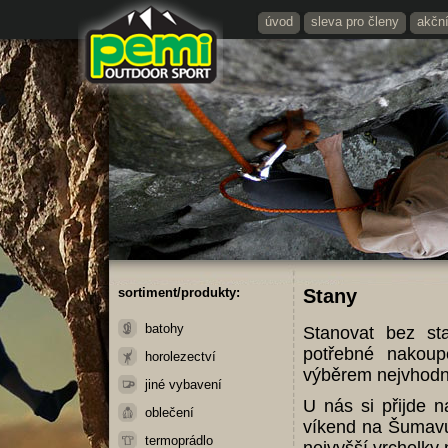
úvod
sleva pro členy
akčn
sortiment/produkty:
Stany
batohy
Stanovat bez st
potřebné nakou
horolezectví
výběrem nejvhod
jiné vybavení
U nás si přijde n
oblečení
víkend na Šumavu
termoprádlo